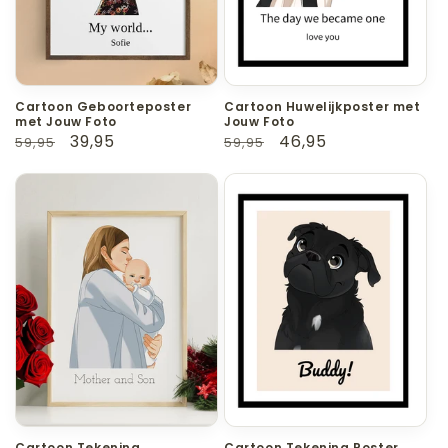
e
:
Cartoon Geboorteposter
Cartoon Huwelijkposter met
met Jouw Foto
Jouw Foto
Normale
Aanbiedingsprijs
39,95
Normale
Aanbiedingsprijs
46,95
59,95
59,95
prijs
prijs
Cartoon Tekening
Cartoon Tekening Poster