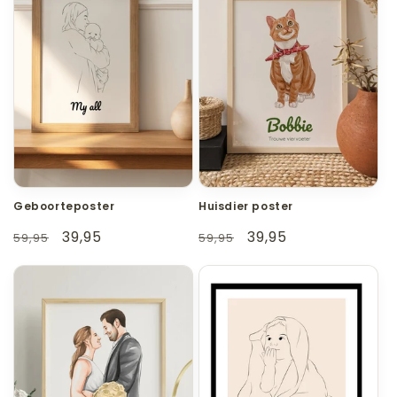
Geboorteposter
Huisdier poster
Normale
Aanbiedingsprijs
39,95
Normale
Aanbiedingsprijs
39,95
59,95
59,95
prijs
prijs