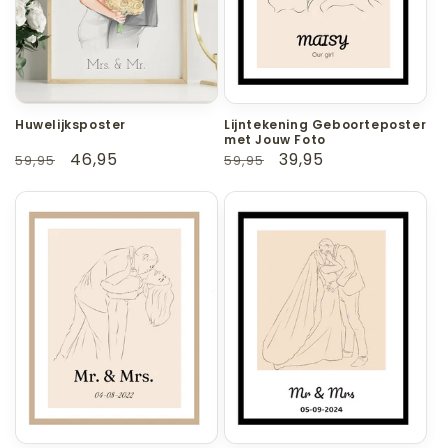
Huwelijksposter
Lijntekening Geboorteposter
met Jouw Foto
Normale
Aanbiedingsprijs
46,95
Normale
Aanbiedingsprijs
39,95
59,95
59,95
prijs
prijs