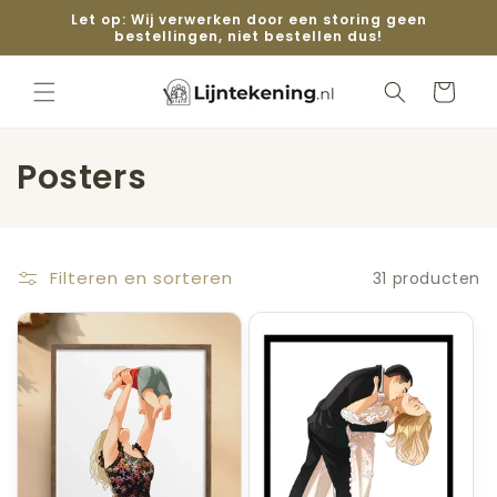
Meteen
Let op: Wij verwerken door een storing geen
naar de
bestellingen, niet bestellen dus!
content
Winkelwage
C
Posters
o
l
Filteren en sorteren
31 producten
l
e
c
t
i