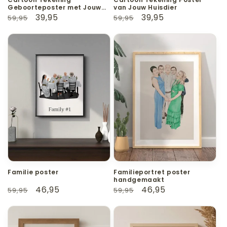
Geboorteposter met Jouw
van Jouw Huisdier
Foto
Normale
Aanbiedingsprijs
39,95
Normale
Aanbiedingsprijs
39,95
59,95
59,95
prijs
prijs
Familie poster
Familieportret poster
handgemaakt
Normale
Aanbiedingsprijs
46,95
Normale
Aanbiedingsprijs
46,95
59,95
59,95
prijs
prijs