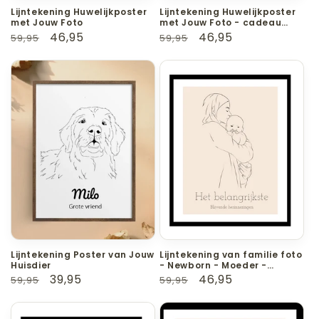
Lijntekening Huwelijkposter
Lijntekening Huwelijkposter
met Jouw Foto
met Jouw Foto - cadeau
huwelijk - getrouwd cadeau
Normale
Aanbiedingsprijs
46,95
Normale
Aanbiedingsprijs
46,95
59,95
59,95
prijs
prijs
Lijntekening Poster van Jouw
Lijntekening van familie foto
Huisdier
- Newborn - Moeder -
Dochter - Op maat gemaakt
Normale
Aanbiedingsprijs
39,95
Normale
Aanbiedingsprijs
46,95
59,95
59,95
prijs
prijs