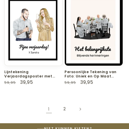
Lijntekening
Persoonlijke Tekening van
Verjaardagsposter met
Foto: Uniek en Op Maat
Jouw Foto
Gemaakt
Normale
Aanbiedingsprijs
39,95
Normale
Aanbiedingsprijs
39,95
59,95
59,95
prijs
prijs
1
2
NIET KUNNEN KIEZEN?