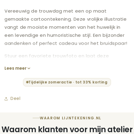
Vereeuwig de trouwdag met een op maat
gemaakte cartoontekening. Deze vrolijke illustratie
vangt de mooiste momenten van het huwelijk in
een levendige en humoristische stijl. Een bijzonder
aandenken of perfect cadeau voor het bruidspaar!
Stuur een favoriete trouwfoto en laat deze
omtoveren tot een unieke cartoon. Van het ja-
Lees meer
woord tot de feestelijke dans, elk detail wordt met
een luchtige en grappige touch vastgelegd. Zo
Tijdelijke zomeractie · tot 33% korting
weerspiegelt het de vreugde van jullie dag. Meestal
binnen 24 uur ontvang je een preview, met de
Deel
mogelijkheid voor onbeperkte aanpassingen.
WAAROM LIJNTEKENING.NL
Waarom klanten voor mijn atelier