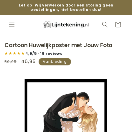
Meteen naar
Let op: Wij verwerken door een storing geen
de content
bestellingen, niet bestellen dus!
Winkelwage
Cartoon Huwelijkposter met Jouw Foto
★★★★★
4,9/5 · 19 reviews
Normale
Aanbiedingsprijs
46,95
59,95
Aanbieding
prijs
 direct naar
roductinformatie