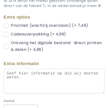
👍 Ja is veruit het meest gekozen! Voordelige lijsten
direct van de fabriek 🏷️ In de winkel betaal je meer 💸
Extra opties
Prioriteit (wachtrij overslaan) (+ 7,49)
Cadeauverpakking (+ 4,99)
Ontvang het digitale bestand · direct printen
& delen (+ 4,99)
Extra informatie
Aantal
Aantal