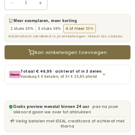
Aantal
Aantal
verlagen
verhogen
voor
voor
Meer exemplaren, meer korting
Cartoon
Cartoon
2 stuks
3 stuks
4 of meer
20%
30%
35%
Huwelijkposter
Huwelijkposter
Automatisch verrekend in je winkelwagen. Ideaal als cadeau.
met
met
Jouw
Jouw
Foto
Foto
Aan winkelwagen toevoegen
Totaal €
46,95
· achteraf of in 3 delen
Vandaag € 0 betalen, of 3× €
15,65
p/mnd
· pas na jouw
Gratis preview meestal binnen 24 uur
akkoord gaan we over tot afdrukken
💳 Veilig betalen met iDEAL, creditcard of achteraf met
Klarna