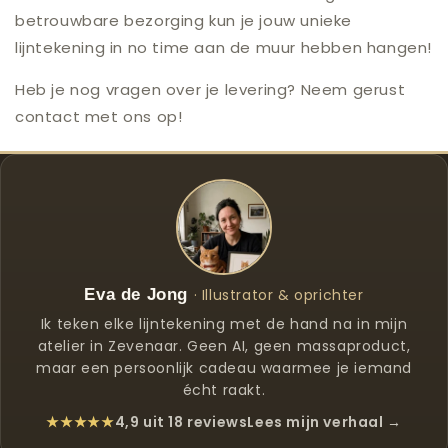
betrouwbare bezorging kun je jouw unieke
lijntekening in no time aan de muur hebben hangen!
Heb je nog vragen over je levering? Neem gerust
contact met ons op!
Eva de Jong
· Illustrator & oprichter
Ik teken elke lijntekening met de hand na in mijn
atelier in Zevenaar. Geen AI, geen massaproduct,
maar een persoonlijk cadeau waarmee je iemand
écht raakt.
★★★★★
4,9 uit 18 reviews
Lees mijn verhaal →