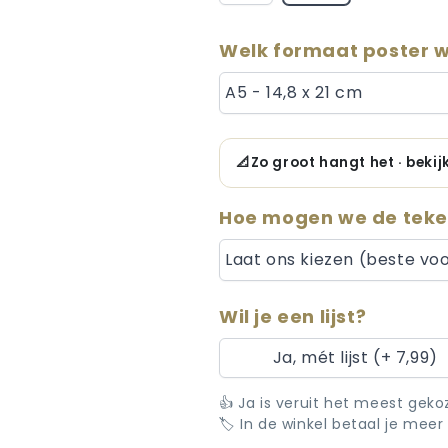
Welk formaat poster wi
A5 - 14,8 x 21 cm
📐
Zo groot hangt het · beki
Hoe mogen we de teke
Laat ons kiezen (beste voo
Wil je een lijst?
Ja, mét lijst (+ 7,99)
👍 Ja is veruit het meest gekoz
🏷️ In de winkel betaal je meer