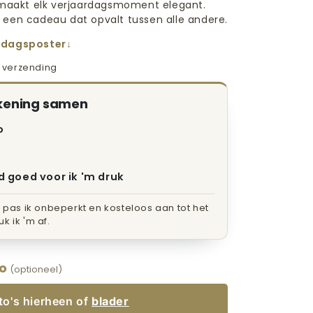
l maakt elk verjaardagsmoment elegant.
 een cadeau dat opvalt tussen alle andere.
ardagsposter
s verzending
ekening samen
o
d goed voor ik 'm druk
n pas ik onbeperkt en kosteloos aan tot het
k ik 'm af.
to
(optioneel)
oto's hierheen of
blader