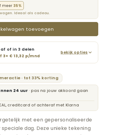
f meer
35%
ster
lwagen. Ideaal als cadeau.
nkelwagen toevoegen
af of in 3 delen
bekijk opties
f 3× €
13,32
p/mnd
omeractie · tot 33% korting
innen 24 uur
· pas na jouw akkoord gaan
DEAL, creditcard of achteraf met Klarna
rgetelijk met een gepersonaliseerde
w speciale dag. Deze unieke tekening