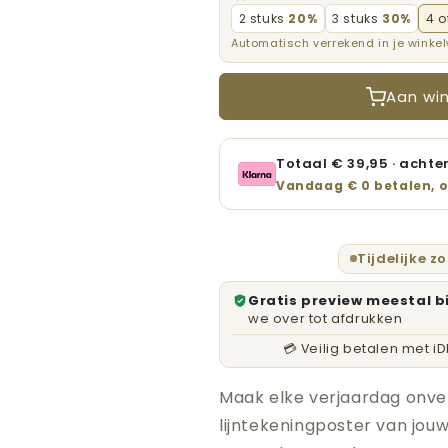
Lijntekening
Lijntekening
2 stuks
20%
3 stuks
30%
4 o
Verjaardagsposter
Verjaardagspo
Automatisch verrekend in je winke
met
met
Jouw
Jouw
Foto
Foto
Aan wi
Totaal €
39,95
· achter
Vandaag € 0 betalen, o
Tijdelijke z
Gratis preview meestal b
we over tot afdrukken
💳 Veilig betalen met i
Maak elke verjaardag onve
lijntekeningposter van jou