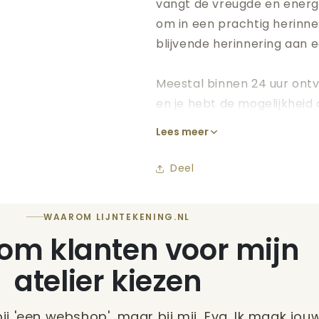
vangt de vreugde en energ
om in een prachtig herinner
blijvende herinnering aan 
Meestal binnen 24 uur ontv
en je hebt de mogelijkhei
doen totdat het helemaal n
Lees meer
verjaardagsviering een spec
altijd gekoesterd zal worde
Deel
WAAROM LIJNTEKENING.NL
m klanten voor mijn
atelier kiezen
bij 'een webshop', maar bij mij, Eva. Ik maak jou