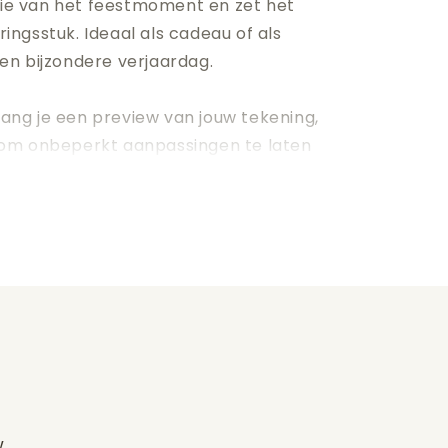
ie van het feestmoment en zet het
ingsstuk. Ideaal als cadeau of als
een bijzondere verjaardag.
ang je een preview van jouw tekening,
d om onbeperkt aanpassingen te laten
aar wens is. Bestel nu en geef een
iaal en persoonlijk tintje dat voor
n!
w