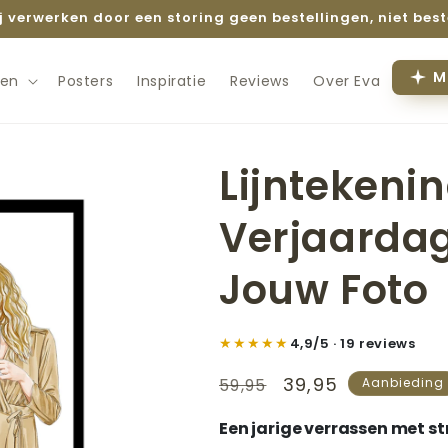
ij verwerken door een storing geen bestellingen, niet best
M
en
Posters
Inspiratie
Reviews
Over Eva
Lijntekeni
Verjaarda
Jouw Foto
★★★★★
4,9/5 · 19 reviews
Normale
Aanbiedingsprij
39,95
59,95
Aanbieding
prijs
Een jarige verrassen met str