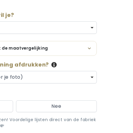
l je?
jk de maatvergelijking
ning afdrukken?
r je foto)
Nee
en! Voordelige lijsten direct van de fabriek
 💸