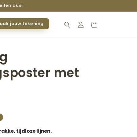
ellen dus!
aak jouw tekening
Inloggen
Winkelwagen
ng
gsposter met
s
akke, tijdloze lijnen.