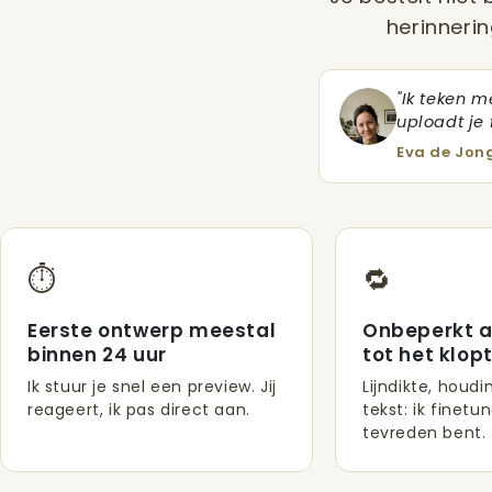
herinnerin
"Ik teken m
uploadt je f
Eva de Jong
⏱️
🔁
Eerste ontwerp meestal
Onbeperkt 
binnen 24 uur
tot het klop
Ik stuur je snel een preview. Jij
Lijndikte, houdi
reageert, ik pas direct aan.
tekst: ik finetun
tevreden bent.