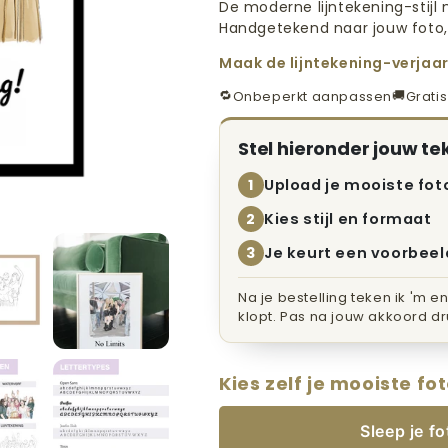
De moderne lijntekening-stij
Handgetekend naar jouw foto,
Maak de lijntekening-verja
🔁
🚚
Onbeperkt aanpassen
Grati
Stel hieronder jouw t
Upload je mooiste fot
1
Kies stijl en formaat
2
Je keurt een voorbeel
3
Na je bestelling teken ik 'm e
klopt. Pas na jouw akkoord dru
Kies zelf je mooiste fo
Sleep je f