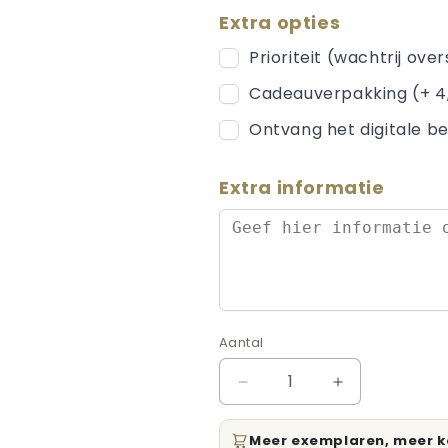
Extra opties
Prioriteit (wachtrij ove
Cadeauverpakking (+ 4
Ontvang het digitale be
Extra informatie
Aantal
Aantal
Aantal
Aantal
verlagen
verhogen
voor
voor
Meer exemplaren, meer k