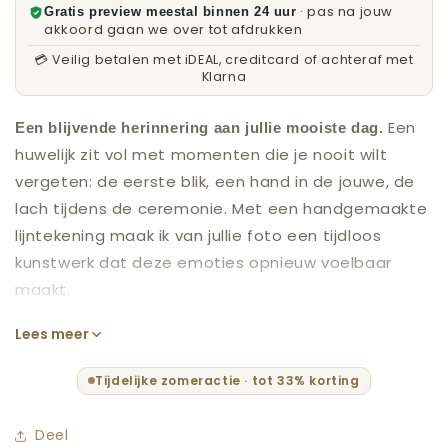
· pas na jouw
Gratis preview meestal binnen 24 uur
akkoord gaan we over tot afdrukken
💳 Veilig betalen met iDEAL, creditcard of achteraf met
Klarna
Een
Een blijvende herinnering aan jullie mooiste dag.
huwelijk zit vol met momenten die je nooit wilt
vergeten: de eerste blik, een hand in de jouwe, de
lach tijdens de ceremonie. Met een handgemaakte
lijntekening maak ik van jullie foto een tijdloos
kunstwerk dat deze emoties opnieuw voelbaar
maakt.
Ik teken met de hand en breng jullie liefde terug tot
Lees meer
de essentie: puur, stijlvol en persoonlijk. Geen
Tijdelijke zomeractie · tot 33% korting
overbodige details, maar precies datgene wat jullie
dag zo bijzonder maakt.
Deel