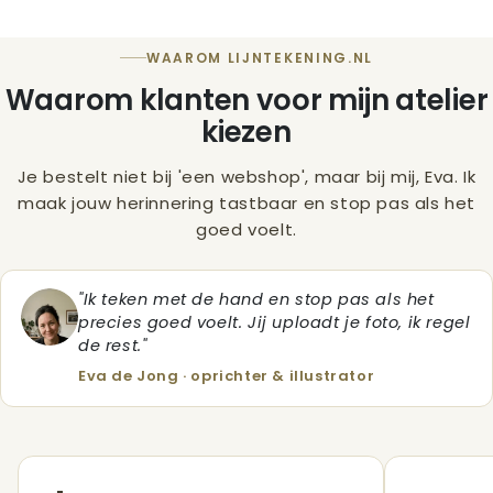
Een huwelijksposter is niet alleen een prachtig
aandenken voor jullie zelf, maar ook een uniek en
WAAROM LIJNTEKENING.NL
persoonlijk cadeau voor pasgetrouwden. Het
Waarom klanten voor mijn atelier
resultaat is een kunstwerk dat je elke dag herinnert
kiezen
aan het ‘ja’-moment. Een herinnering die altijd
zichtbaar blijft.
Je bestelt niet bij 'een webshop', maar bij mij, Eva. Ik
maak jouw herinnering tastbaar en stop pas als het
goed voelt.
"Ik teken met de hand en stop pas als het
precies goed voelt. Jij uploadt je foto, ik regel
de rest."
Eva de Jong · oprichter & illustrator