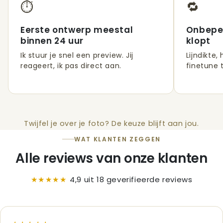
⏱️
🔁
Eerste ontwerp meestal
Onbeper
binnen 24 uur
klopt
Ik stuur je snel een preview. Jij
Lijndikte,
reageert, ik pas direct aan.
finetune t
Twijfel je over je foto? De keuze blijft aan jou.
WAT KLANTEN ZEGGEN
Alle reviews van onze klanten
★★★★★
4,9 uit 18 geverifieerde reviews