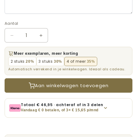
Aantal
Aantal
Aantal
Aantal
verlagen
verhogen
voor
voor
Meer exemplaren, meer korting
Huwelijksposter
Huwelijksposter
2 stuks
3 stuks
4 of meer
20%
30%
35%
Automatisch verrekend in je winkelwagen. Ideaal als cadeau.
Aan winkelwagen toevoegen
Totaal €
46,95
· achteraf of in 3 delen
Vandaag € 0 betalen, of 3× €
15,65
p/mnd