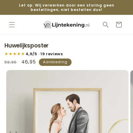
Meteen naar
Let op: Wij verwerken door een storing geen
de content
bestellingen, niet bestellen dus!
Winkelwage
Huwelijksposter
★★★★★
4,9/5 · 19 reviews
Normale
Aanbiedingsprijs
46,95
59,95
Aanbieding
prijs
 direct naar
roductinformatie