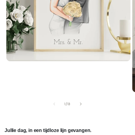
van
1
/
13
Jullie dag, in een tijdloze lijn gevangen.