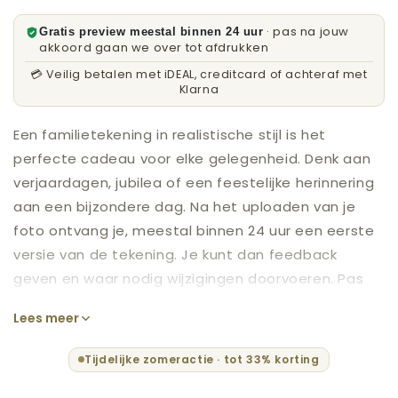
· pas na jouw
Gratis preview meestal binnen 24 uur
akkoord gaan we over tot afdrukken
💳 Veilig betalen met iDEAL, creditcard of achteraf met
Klarna
Een familietekening in realistische stijl is het
perfecte cadeau voor elke gelegenheid. Denk aan
verjaardagen, jubilea of een feestelijke herinnering
aan een bijzondere dag. Na het uploaden van je
foto ontvang je, meestal binnen 24 uur een eerste
versie van de tekening. Je kunt dan feedback
geven en waar nodig wijzigingen doorvoeren. Pas
als jij helemaal tevreden bent, wordt de tekening
Lees meer
gedrukt op hoogwaardig papier, zodat elk detail
perfect tot zijn recht komt. Bestel vandaag nog
Tijdelijke zomeractie · tot 33% korting
jouw tekening en betaal later met Klarna.