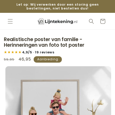
Meteen naar
Let op: Wij verwerken door een storing geen
de content
bestellingen, niet bestellen dus!
Winkelwage
Realistische poster van familie -
Herinneringen van foto tot poster
★★★★★
4,9/5 · 19 reviews
Normale
Aanbiedingsprijs
46,95
59,95
Aanbieding
prijs
 direct naar
roductinformatie