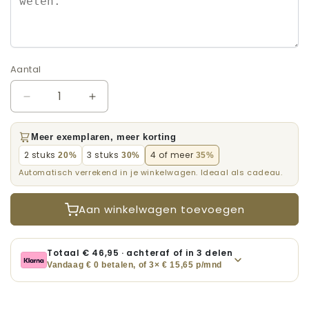
Aantal
Aantal
Aantal
Aantal
verlagen
verhogen
voor
voor
Meer exemplaren, meer korting
Realistische
Realistische
2 stuks
3 stuks
4 of meer
20%
30%
35%
poster
poster
Automatisch verrekend in je winkelwagen. Ideaal als cadeau.
van
van
familie
familie
-
-
Aan winkelwagen toevoegen
Herinneringen
Herinneringen
van
van
foto
foto
Totaal €
46,95
· achteraf of in 3 delen
tot
tot
Vandaag € 0 betalen, of 3× €
15,65
p/mnd
poster
poster