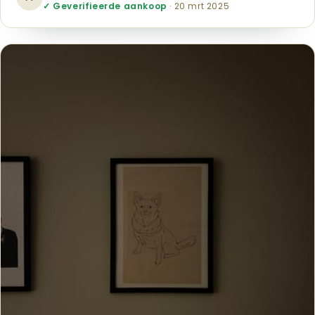
✓ Geverifieerde aankoop
· 20 mrt 2025