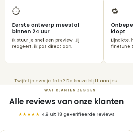
⏱️
🔁
Eerste ontwerp meestal
Onbeper
binnen 24 uur
klopt
Ik stuur je snel een preview. Jij
Lijndikte,
reageert, ik pas direct aan.
finetune t
Twijfel je over je foto? De keuze blijft aan jou.
WAT KLANTEN ZEGGEN
Alle reviews van onze klanten
★★★★★
4,9 uit 18 geverifieerde reviews