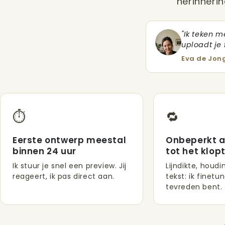
herinnerin
"Ik teken m
uploadt je f
Eva de Jong
⏱️
🔁
Eerste ontwerp meestal
Onbeperkt 
binnen 24 uur
tot het klop
Ik stuur je snel een preview. Jij
Lijndikte, houdi
reageert, ik pas direct aan.
tekst: ik finetun
tevreden bent.