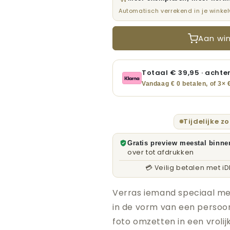
Persoonlijke
Persoonlijke
Automatisch verrekend in je winke
Verjaardagsposter
Verjaardagspo
met
met
Jouw
Jouw
Aan wi
Foto
Foto
Totaal €
39,95
· achter
Vandaag € 0 betalen, of 3×
Tijdelijke z
Gratis preview meestal binne
over tot afdrukken
💳 Veilig betalen met i
Verras iemand speciaal me
in de vorm van een persoonl
foto omzetten in een vrolij