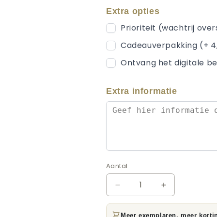
Extra opties
Prioriteit (wachtrij ove
Cadeauverpakking (+ 4
Ontvang het digitale be
Extra informatie
Aantal
Aantal
Aantal
Aantal
verlagen
verhogen
voor
voor
Meer exemplaren, meer korti