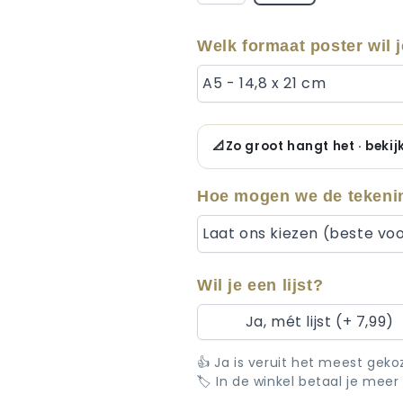
Welk formaat poster wil 
A5 - 14,8 x 21 cm
📐
Zo groot hangt het · beki
Hoe mogen we de tekeni
Laat ons kiezen (beste voo
Wil je een lijst?
Ja, mét lijst (+ 7,99)
👍 Ja is veruit het meest gekoz
🏷️ In de winkel betaal je meer