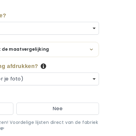
je?
jk de maatvergelijking
ng afdrukken?
r je foto)
Nee
en! Voordelige lijsten direct van de fabriek
 💸