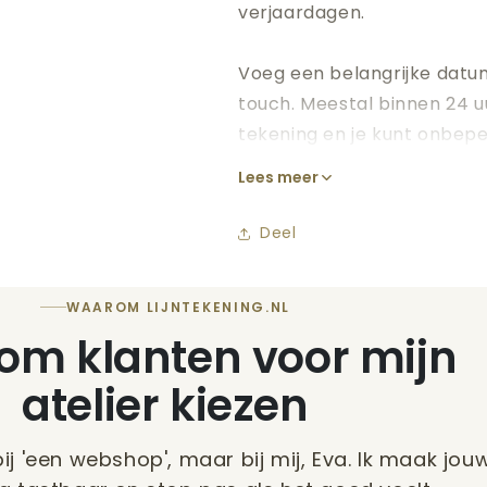
verjaardagen.
Voeg een belangrijke datum
touch. Meestal binnen 24 u
tekening en je kunt onbepe
helemaal naar wens is.
Lees meer
Bestel vandaag nog en maa
Deel
herinnering!
WAAROM LIJNTEKENING.NL
m klanten voor mijn
atelier kiezen
bij 'een webshop', maar bij mij, Eva. Ik maak jou