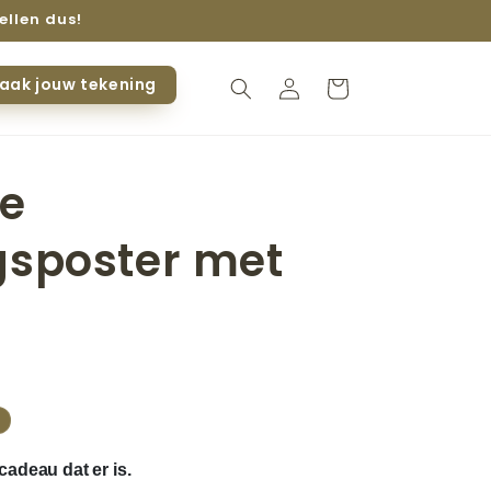
ellen dus!
aak jouw tekening
Inloggen
Winkelwagen
ke
gsposter met
s
cadeau dat er is.