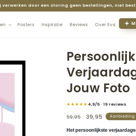
ij verwerken door een storing geen bestellingen, niet best
M
en
Posters
Inspiratie
Reviews
Over Eva
Persoonlij
Verjaarda
Jouw Foto
★★★★★
4,9/5 · 19 reviews
Normale
Aanbiedingsprij
39,95
59,95
Aanbieding
prijs
Het persoonlijkste verjaardags