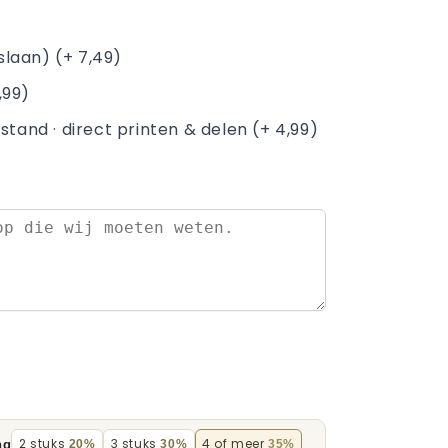
rslaan) (+ 7,49)
,99)
stand · direct printen & delen (+ 4,99)
2 stuks
3 stuks
4 of meer
ng
20%
30%
35%