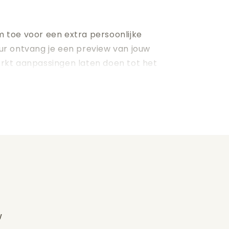
 toe voor een extra persoonlijke
ur ontvang je een preview van jouw
rkt aanpassingen laten doen tot het
k van elke verjaardag een blijvende
w