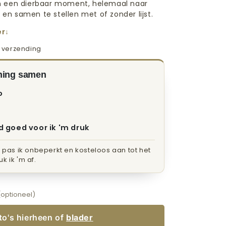
n een dierbaar moment, helemaal naar
d en samen te stellen met of zonder lijst.
er
s verzending
ening samen
o
d goed voor ik 'm druk
n pas ik onbeperkt en kosteloos aan tot het
k ik 'm af.
optioneel)
oto's hierheen of
blader