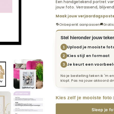
Een handgetekend portret va
jouw foto. Verrassend, blijven
Maak jouw verjaardagspost
🔁
🚚
Onbeperkt aanpassen
Grati
Stel hieronder jouw tek
Upload je mooiste fot
1
Kies stijl en formaat
2
Je keurt een voorbeel
3
Na je bestelling teken ik 'm e
klopt. Pas na jouw akkoord dru
Kies zelf je mooiste foto
(
Sleep je f