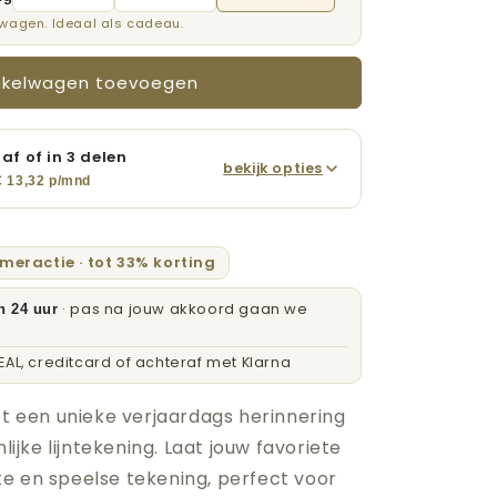
lwagen. Ideaal als cadeau.
ster
nkelwagen toevoegen
af of in 3 delen
bekijk opties
 €
13,32
p/mnd
omeractie · tot 33% korting
· pas na jouw akkoord gaan we
n 24 uur
DEAL, creditcard of achteraf met Klarna
t een unieke verjaardags herinnering
ijke lijntekening. Laat jouw favoriete
ke en speelse tekening, perfect voor