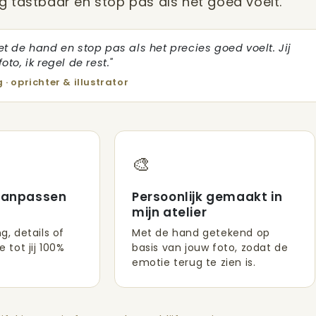
g tastbaar en stop pas als het goed voelt.
et de hand en stop pas als het precies goed voelt. Jij
oto, ik regel de rest."
 · oprichter & illustrator
🎨
aanpassen
Persoonlijk gemaakt in
t
mijn atelier
ng, details of
Met de hand getekend op
e tot jij 100%
basis van jouw foto, zodat de
emotie terug te zien is.